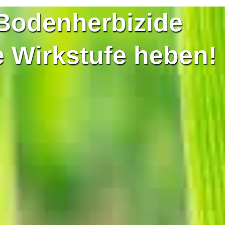
Bodenherbizide
e Wirkstufe heben!