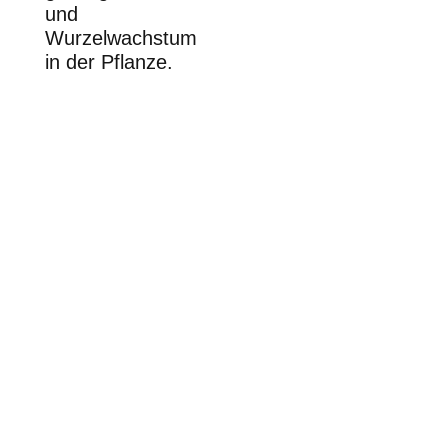
und
Wurzelwachstum
in der Pflanze.
Raps benötigt zur Bildung von
Kohlenhydraten, die als
Frostschutzmittel fungieren,
ausreichend Mangan. Mit dem
®
Startpiloten MARIMBA
bringen Sie so
das Wachstum in Fahrt. Das 10-12 Blatt
– Ziel mit einer optimalen Ertrags-
Ausgangslage ist so erreichbar!
®
MARIMBA
- Kurzinfo
Fördert das Wurzelwachstum
und verbessert so die Nährstoff-
und Wasseraufnahme