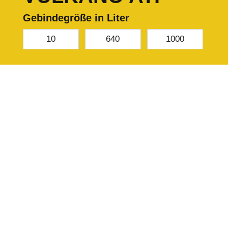
Gebindegröße in Liter
10
640
1000
Preis auf Anfrage
Telefon: 08122 880
988-0 E-Mail: info@sudau-agro.de
Netto zzgl. 19% MwSt.